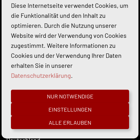
Diese Internetseite verwendet Cookies, um
den PLZ-Bereichen 04, 06, 07, 08, 09, 14 & 39.
die Funktionalität und den Inhalt zu
Über die Jahre haben wir über 400 Bauwerke
optimieren. Durch die Nutzung unserer
errichtet oder in der Bauleitung betreut. Vom
Website wird der Verwendung von Cookies
Großprojekt aus der Wirtschaft, über ein
zugestimmt. Weitere Informationen zu
Einfamilienhaus in Massivbauweise bis hin
Cookies und der Verwendung Ihrer Daten
zum individuellen Schwedenhaus.
erhalten Sie in unserer
Die Fläming Haus Bau GmbH ist Eksjöhus-
Datenschutzerklärung
.
Exklusivpartner für die Bundeshauptstadt und
Land Brandenburg. Eksjöhus baut seit 1941
NUR NOTWENDIGE
Holzhäuser und nutzt als Baustoff die robuste,
EINSTELLUNGEN
kammergetrocknete skandinavische Fichte.
Seit 1961 liefert der bekannte schwedische
ALLE ERLAUBEN
Haushersteller schwedische Holzhäuser nach
Deutschland.