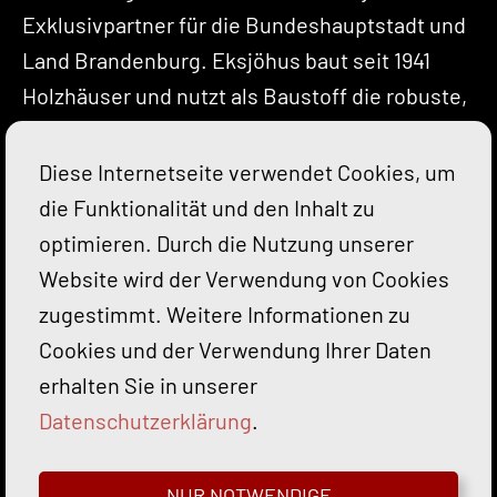
Exklusivpartner für die Bundeshauptstadt und
Land Brandenburg. Eksjöhus baut seit 1941
Holzhäuser und nutzt als Baustoff die robuste,
kammergetrocknete skandinavische Fichte.
Seit 1961 liefert der bekannte schwedische
Diese Internetseite verwendet Cookies, um
Haushersteller schwedische Holzhäuser nach
die Funktionalität und den Inhalt zu
Deutschland.
optimieren. Durch die Nutzung unserer
Website wird der Verwendung von Cookies
zugestimmt. Weitere Informationen zu
Cookies und der Verwendung Ihrer Daten
FHB Fläming Haus Bau GmbH
Glauer
erhalten Sie in unserer
Bergstraße 3,14959 Trebbin OT Glau
│
✆
+49
Datenschutzerklärung
.
33731 - 321817
│ ✉
info@flaeminghausbau.de
NUR NOTWENDIGE