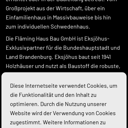
Großprojekt aus der Wirtschaft, über ein
Einfamilienhaus in Massivbauweise bis hin
zum individuellen Schwedenhaus.
Die Fläming Haus Bau GmbH ist Eksjöhus-
Exklusivpartner für die Bundeshauptstadt und
Land Brandenburg. Eksjöhus baut seit 1941
Holzhäuser und nutzt als Baustoff die robuste,
kammergetrocknete skandinavische Fichte.
Seit 1961 liefert der bekannte schwedische
Diese Internetseite verwendet Cookies, um
Haushersteller schwedische Holzhäuser nach
die Funktionalität und den Inhalt zu
Deutschland.
optimieren. Durch die Nutzung unserer
Website wird der Verwendung von Cookies
zugestimmt. Weitere Informationen zu